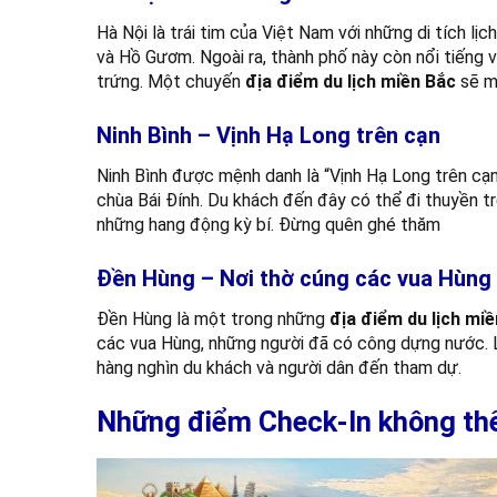
Hà Nội là trái tim của Việt Nam với những di tích 
và Hồ Gươm. Ngoài ra, thành phố này còn nổi tiếng
trứng. Một chuyến
địa điểm du lịch miền Bắc
sẽ m
Ninh Bình – Vịnh Hạ Long trên cạn
Ninh Bình được mệnh danh là “Vịnh Hạ Long trên cạ
chùa Bái Đính. Du khách đến đây có thể đi thuyền t
những hang động kỳ bí. Đừng quên ghé thăm
du lịch
Đền Hùng – Nơi thờ cúng các vua Hùng
Đền Hùng là một trong những
địa điểm du lịch mi
các vua Hùng, những người đã có công dựng nước. L
hàng nghìn du khách và người dân đến tham dự.
Những điểm Check-In không th