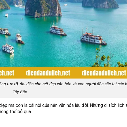
ng rực rỡ, đại diện cho nét đẹp văn hóa và con người đặc sắc tại các 
Tây Bắc
ẹp mà còn là cái nôi của nền văn hóa lâu đời. Những di tích lịch 
ông thể bỏ qua.