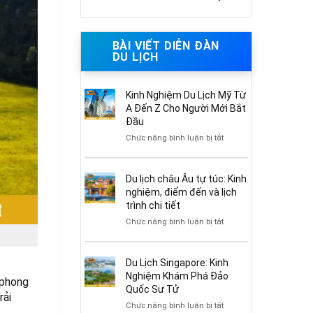
BÀI VIẾT DIỄN ĐÀN
DU LỊCH
Kinh Nghiệm Du Lịch Mỹ Từ
A Đến Z Cho Người Mới Bắt
Đầu
Chức năng bình luận bị tắt
ở
Kinh
Nghiệm
Du
Du lịch châu Âu tự túc: Kinh
Lịch
Mỹ
nghiệm, điểm đến và lịch
Từ
trình chi tiết
A
Chức năng bình luận bị tắt
Đến
ở
Z
Du
Cho
lịch
Người
châu
Du Lịch Singapore: Kinh
Mới
Âu
Bắt
tự
Nghiệm Khám Phá Đảo
 phong
Đầu
túc:
Quốc Sư Tử
rải
Kinh
Chức năng bình luận bị tắt
nghiệm,
ở
ịch