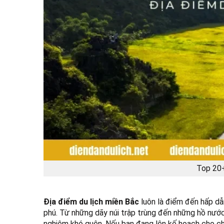
Top 20+
Địa điểm du lịch miền Bắc
luôn là điểm đến hấp dẫ
phú. Từ những dãy núi trập trùng đến những hồ nướ
nghiệm khó quên. Nếu bạn đang lên kế hoạch cho ch