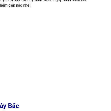
điểm đến nào nhé!
Tây Bắc