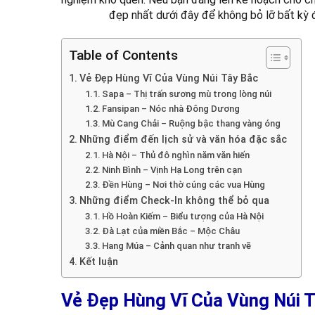
miền Bắc
đẹp nhất dưới đây để không bỏ lỡ bất kỳ 
Table of Contents
Vẻ Đẹp Hùng Vĩ Của Vùng Núi Tây Bắc
Sapa – Thị trấn sương mù trong lòng núi
Fansipan – Nóc nhà Đông Dương
Mù Cang Chải – Ruộng bậc thang vàng óng
Những điểm đến lịch sử và văn hóa đặc sắc
Hà Nội – Thủ đô nghìn năm văn hiến
Ninh Bình – Vịnh Hạ Long trên cạn
Đền Hùng – Nơi thờ cúng các vua Hùng
Những điểm Check-In không thể bỏ qua
Hồ Hoàn Kiếm – Biểu tượng của Hà Nội
Đà Lạt của miền Bắc – Mộc Châu
Hang Múa – Cảnh quan như tranh vẽ
Kết luận
Vẻ Đẹp Hùng Vĩ Của Vùng Núi 