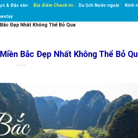
ực & Đặc sản
Địa điểm Check-in
Du lịch Nước ngoài
Kinh n
mestay
n Bắc Đẹp Nhất Không Thể Bỏ Qua
ĐỊA ĐIỂM CHECK-IN
 Miền Bắc Đẹp Nhất Không Thể Bỏ Qu