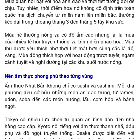
Mùa xuân nổi bật với hoa anh đào và thời tiết tương đối dễ
chịu. Tuy nhiên, thời điểm hoa nở không cố định trên toàn
quốc mà dịch chuyển từ miền nam lên miền bắc, thường
kéo dài trong khoảng tháng 3 đến tháng 5 tùy khu vực.
Mùa hè thường nóng và có độ ẩm cao nhưng lại là mùa
của nhiều lễ hội truyền thống và trình diễn pháo hoa. Mùa
thu được yêu thích nhờ thời tiết mát hơn cùng sắc lá đỏ,
vàng. Mùa đông thích hợp với hoạt động trượt tuyết, ngắm
cảnh tuyết và nghỉ dưỡng tại các khu suối nước nóng.
Nền ẩm thực phong phú theo từng vùng
Ẩm thực Nhật Bản không chỉ có sushi và sashimi. Mỗi địa
phương đều sở hữu những món ăn đặc trưng, từ ramen,
udon, soba đến các món nướng, lẩu, cơm hộp và bánh
ngọt.
Tokyo có nhiều lựa chọn từ quán ăn bình dân đến nhà
hàng cao cấp. Kyoto nổi tiếng với ẩm thực thanh nhã, đậu
phụ và đồ ngọt truyền thống. Osaka được biết đến với