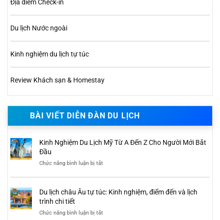
Địa điểm Check-in
Du lịch Nước ngoài
Kinh nghiệm du lịch tự túc
Review Khách sạn & Homestay
BÀI VIẾT DIỄN ĐÀN DU LỊCH
Kinh Nghiệm Du Lịch Mỹ Từ A Đến Z Cho Người Mới Bắt
Đầu
Chức năng bình luận bị tắt
ở
Kinh
Nghiệm
Du
Du lịch châu Âu tự túc: Kinh nghiệm, điểm đến và lịch
Lịch
Mỹ
trình chi tiết
Từ
Chức năng bình luận bị tắt
ở
A