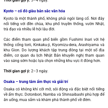
Thời gian gợi ý:
3–4 ngày.
Kyoto – cố đô giàu bản sắc văn hóa
Kyoto là một thành phố, không phải ngôi làng cổ. Nơi đây
nổi tiếng với đền chùa, khu phố truyền thống, vườn Nhật,
trà đạo và nhiều lễ hội lâu đời.
Các điểm tham quan phổ biến gồm Fushimi Inari với hệ
thống cổng torii, Kinkaku-ji, Kiyomizu-dera, Arashiyama và
khu Gion. Do lượng khách tập trung đông tại một số địa
điểm, cơ quan du lịch Nhật Bản khuyến nghị tham quan
vào sáng sớm hoặc lựa chọn những khu vực ít đông hơn.
Thời gian gợi ý:
2–3 ngày.
Osaka – trung tâm ẩm thực và giải trí
Osaka có không khí cởi mở, sôi động và đặc biệt nổi tiếng
về ẩm thực. Dotonbori, Namba và Shinsaibashi phù hợp để
ăn uống, mua sắm và khám phá thành phố về đêm.