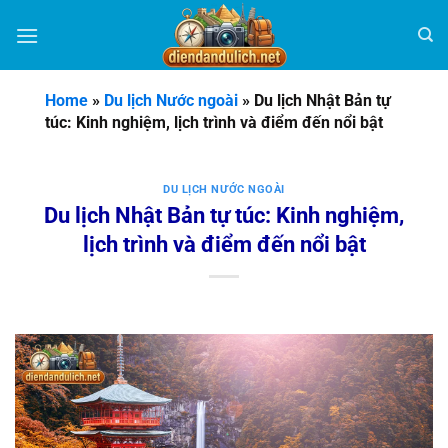
Bỏ
qua
nội
dung
Home
»
Du lịch Nước ngoài
»
Du lịch Nhật Bản tự
túc: Kinh nghiệm, lịch trình và điểm đến nổi bật
DU LỊCH NƯỚC NGOÀI
Du lịch Nhật Bản tự túc: Kinh nghiệm,
lịch trình và điểm đến nổi bật