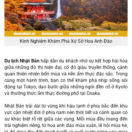
Kinh Nghiệm Khám Phá Xứ Sở Hoa Anh Đào
Du lịch Nhật Bản
hấp dẫn du khách nhờ sự kết hợp hài hòa
giữa những đô thị hiện đại, cố đô giàu truyền thống, cảnh
quan thiên nhiên bốn mùa và nền ẩm thực đặc sắc. Trong
cùng một hành trình, bạn có thể khám phá nhịp sống sôi
động tại Tokyo, dạo bước giữa những ngôi đền cổ ở Kyoto
và thưởng thức ẩm thực đường phố tại Osaka.
Nhật Bản trải dài từ vùng khí hậu lạnh ở phía bắc đến khu
vực cận nhiệt đới ở phía nam nên thời tiết và cảnh quan có
sự khác biệt rõ rệt giữa các vùng. Mỗi mùa đều mang đến
trải nghiệm riêng, từ hoa anh đào mùa xuân, lễ hội mùa hè,
lá đỏ mùa thu đến trượt tuyết và suối nước nóng vào mùa