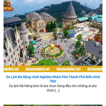
thể. Nếu bạn là người yêu thích vẻ đẹp hùng vĩ của
núi rừng hay sự cổ kính của phố hiến, danh sách các
địa điểm du lịch miền Bắc
sẽ là gợi ý hoàn hảo cho
hành trình sắp tới.
Kinh Nghiệm Du Lịch Đà Nẵng Toàn Tập
Du Lịch Đà Nẵng: Kinh Nghiệm Khám Phá Thành Phố Biển Xinh
Đẹp
Du lịch Đà Nẵng luôn là lựa chọn hàng đầu cho những ai yêu
thích [...]