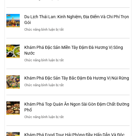
Kinh
Hướng
nghiệm,
Dẫn
lịch
Chi
trình
Du Lịch Thái Lan: Kinh Nghiệm, Địa Điểm Và Chi Phí Trọn
Tiết
và
Thủ
Gói
điểm
Tục
đến
Chức năng bình luận bị tắt
ở
Xin
nổi
Du
Visa
bật
Lịch
Du
Thái
Lịch
Khám Phá Đặc Sản Miền Tây Đậm Đà Hương Vị Sông
Lan:
Hàn
Kinh
Nước
Quốc
Nghiệm,
2026
Chức năng bình luận bị tắt
ở
Địa
Khám
Điểm
Phá
Và
Đặc
Chi
Khám Phá Đặc Sản Tây Bắc Đậm Đà Hương Vị Núi Rừng
Sản
Phí
Miền
Trọn
Chức năng bình luận bị tắt
ở
Tây
Gói
Khám
Đậm
Phá
Đà
Đặc
Hương
Sản
Khám Phá Top Quán Ăn Ngon Sài Gòn Đậm Chất Đường
Vị
Tây
Phố
Sông
Bắc
Nước
Chức năng bình luận bị tắt
Đậm
ở
Đà
Khám
Hương
Phá
Vị
Top
Khám Phá Food Tour Hải Phòng Đầy Hấp Dẫn Và Độc
Núi
Quán