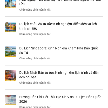
Đầu
Chức năng bình luận bị tắt
ở
Kinh
Nghiệm
Du
Du lịch châu Âu tự túc: Kinh nghiệm, điểm đến và lịch
Lịch
Mỹ
trình chi tiết
Từ
Chức năng bình luận bị tắt
ở
A
Du
Đến
lịch
Z
châu
Cho
Du Lịch Singapore: Kinh Nghiệm Khám Phá Đảo Quốc
Âu
Người
tự
Sư Tử
Mới
túc:
Bắt
Chức năng bình luận bị tắt
ở
Kinh
Đầu
Du
nghiệm,
Lịch
điểm
Singapore:
đến
Du lịch Nhật Bản tự túc: Kinh nghiệm, lịch trình và điểm
Kinh
và
Nghiệm
đến nổi bật
lịch
Khám
trình
Chức năng bình luận bị tắt
ở
Phá
chi
Du
Đảo
tiết
lịch
Quốc
Nhật
Sư
Hướng Dẫn Chi Tiết Thủ Tục Xin Visa Du Lịch Hàn Quốc
Bản
Tử
tự
2026
túc:
Chức năng bình luận bị tắt
ở