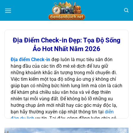
Bỏ
qua
nội
dung
Địa Điểm Check-in Đẹp: Tọa Độ Sống
Ảo Hot Nhất Năm 2026
Địa điểm Check-in
đẹp luôn là mục tiêu săn đón
hàng đầu của các tín đồ mê xê dịch để lưu giữ
những khoảnh khắc ấn tượng trong mỗi chuyến đi.
Việc tìm kiếm một tọa độ sống ảo ưng ý không chỉ
giúp bạn có những bức hình lung linh mà còn là cách
để khám phá chiều sâu văn hóa và vẻ đẹp thiên
nhiên tại mỗi vùng đất. Để không bỏ lỡ những xu
hướng chụp ảnh mới nhất hay các góc máy độc lạ,
bạn hãy thường xuyên cập nhật thông tin tại
diễn
đàn du lịch
uy tín. Tại đây, cộng đồng luôn chia sẻ
tận tình về thời điểm ánh sáng đẹp nhất cũng như
cách phối đồ sao cho phù hợp với từng bối cảnh cụ