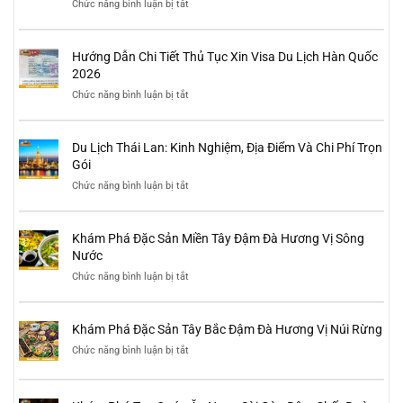
Chức năng bình luận bị tắt
ở
Phá
chi
Du
Đảo
tiết
lịch
Quốc
Nhật
Sư
Hướng Dẫn Chi Tiết Thủ Tục Xin Visa Du Lịch Hàn Quốc
Bản
Tử
tự
2026
túc:
Chức năng bình luận bị tắt
ở
Kinh
Hướng
nghiệm,
Dẫn
lịch
Chi
trình
Du Lịch Thái Lan: Kinh Nghiệm, Địa Điểm Và Chi Phí Trọn
Tiết
và
Thủ
Gói
điểm
Tục
đến
Chức năng bình luận bị tắt
ở
Xin
nổi
Du
Visa
bật
Lịch
Du
Thái
Lịch
Khám Phá Đặc Sản Miền Tây Đậm Đà Hương Vị Sông
Lan:
Hàn
Kinh
Nước
Quốc
Nghiệm,
2026
Chức năng bình luận bị tắt
ở
Địa
Khám
Điểm
Phá
Và
Đặc
Chi
Khám Phá Đặc Sản Tây Bắc Đậm Đà Hương Vị Núi Rừng
Sản
Phí
Miền
Trọn
Chức năng bình luận bị tắt
ở
Tây
Gói
Khám
Đậm
Phá
Đà
Đặc
Hương