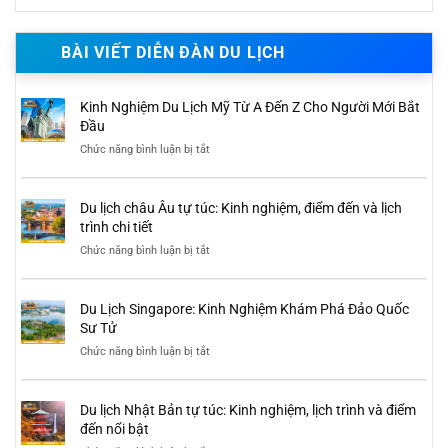
BÀI VIẾT DIỄN ĐÀN DU LỊCH
Kinh Nghiệm Du Lịch Mỹ Từ A Đến Z Cho Người Mới Bắt
Đầu
Chức năng bình luận bị tắt
ở
Kinh
Nghiệm
Du
Du lịch châu Âu tự túc: Kinh nghiệm, điểm đến và lịch
Lịch
Mỹ
trình chi tiết
Từ
Chức năng bình luận bị tắt
ở
A
Du
Đến
lịch
Z
châu
Cho
Du Lịch Singapore: Kinh Nghiệm Khám Phá Đảo Quốc
Âu
Người
tự
Sư Tử
Mới
túc:
Bắt
Chức năng bình luận bị tắt
ở
Kinh
Đầu
Du
nghiệm,
Lịch
điểm
Singapore:
đến
Du lịch Nhật Bản tự túc: Kinh nghiệm, lịch trình và điểm
Kinh
và
Nghiệm
đến nổi bật
lịch
Khám
trình